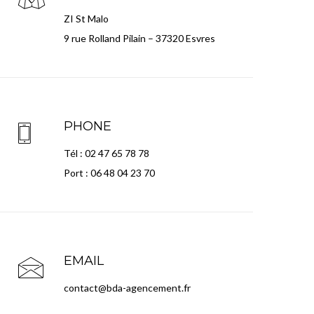
ZI St Malo
9 rue Rolland Pilain – 37320 Esvres
PHONE
Tél : 02 47 65 78 78
Port : 06 48 04 23 70
EMAIL
contact@bda-agencement.fr